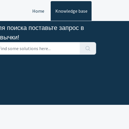
Home
Knowledge base
я поиска поставьте запрос в
авычки!